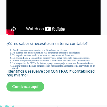
¿Cómo saber si necesito un sistema contable?
Aún llevas procesos manuales o utilizas hojas de cálculo.
No cuentas con datos en tiempo real para tomar decisiones estratégicas.
Tu negocio está creciendo y necesita un mayor control financiero.
La gestión fiscal y los cambios normativos se están volviendo más complicados.
Pierdes tiempo con procesos manuales e ineficientes que afectan tu productividad.
La integración de CFDIs de factura y pago es compleja y consume demasiado tiempo.
Elaborar reportes fiscales completos sin herramientas adecuadas se ha convertido en un
desafío.
¡Identifica y resuelve con CONTPAQi® Contabilidad
hoy mismo!
Comienza aquí